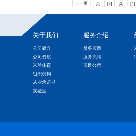
上一页
[1]
[2]
[3]
[4]
关于我们
服务介绍
公司简介
服务项目
公司资质
服务流程
米兰体育
项目公示
组织机构
从业承诺书
实验室