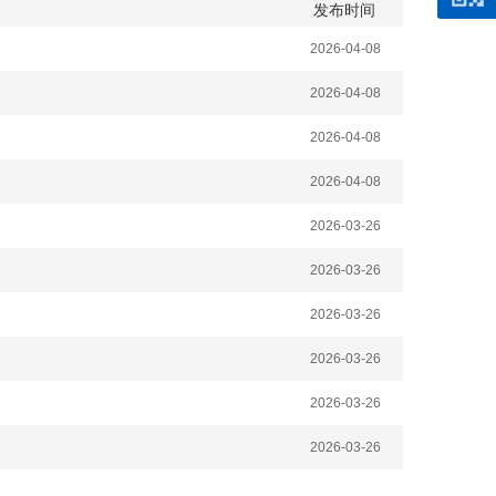
发布时间
2026-04-08
2026-04-08
2026-04-08
2026-04-08
2026-03-26
2026-03-26
2026-03-26
2026-03-26
2026-03-26
2026-03-26