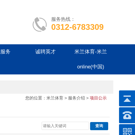
服务热线：
0312-6783309
户服务
诚聘英才
米兰体育-米兰
online(中国)
您的位置：
米兰体育
> 服务介绍 >
项目公示