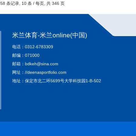
458 条记录,
10 条 / 每页, 共
346 页
米兰体育-米兰online(中国)
电话：0312-6783309
邮编：071000
邮箱：bdkeh@sina.com
网址：//deenasportfolio.com
地址：保定市北二环5699号大学科技园1-B-502