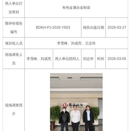
用人单位行
有色金属合金制造
业类别
预评价报告
BDKH-PJ-2026-Y003
报告出版日期
2026-03-27
编号
项目组人员
李雪峰、刘成亮、王志玲
现场调查人
李雪峰、刘成亮
用人单位陪同人
刘志华
时间
2026-03-05
员
现场调查照
片