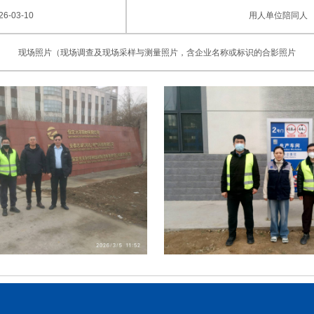
26-03-10
用人单位陪同人
现场照片（现场调查及现场采样与测量照片，含企业名称或标识的合影照片