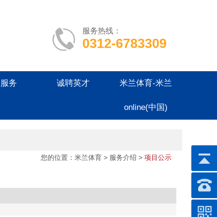
服务热线：
0312-6783309
户服务
诚聘英才
米兰体育-米兰
online(中国)
您的位置：
米兰体育
> 服务介绍 >
项目公示