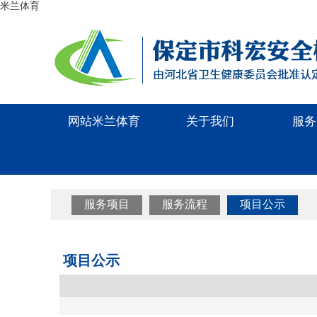
米兰体育
网站米兰体育
关于我们
服务
服务项目
服务流程
项目公示
项目公示