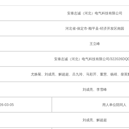
安泰志诚（河北）电气科技有限公司
河北省-保定市-顺平县-经济开发区南园
王立峰
安泰志诚（河北）电气科技有限公司/322026DQ0
尤焕菊、刘成亮、解超超、吕九玲、马彩芹、董慧、杨靖、柴英
刘成亮、李雪峰
26-03-05
用人单位陪同人
刘成亮、解超超