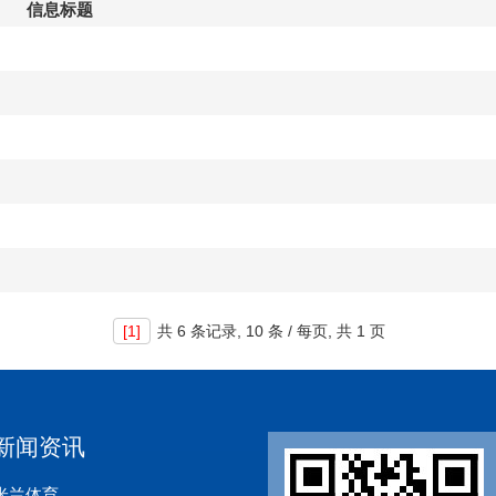
信息标题
[1]
共
6 条记录,
10 条 / 每页, 共
1 页
新闻资讯
米兰体育