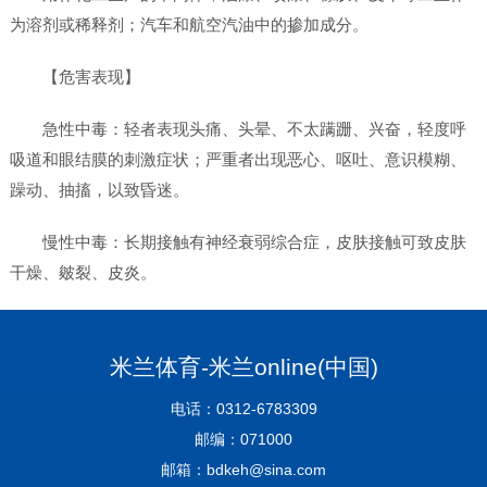
为溶剂或稀释剂；汽车和航空汽油中的掺加成分。
【危害表现】
急性中毒：轻者表现头痛、头晕、不太蹒跚、兴奋，轻度呼
吸道和眼结膜的刺激症状；严重者出现恶心、呕吐、意识模糊、
躁动、抽搐，以致昏迷。
慢性中毒：长期接触有神经衰弱综合症，皮肤接触可致皮肤
干燥、皴裂、皮炎。
米兰体育-米兰online(中国)
电话：0312-6783309
邮编：071000
邮箱：bdkeh@sina.com