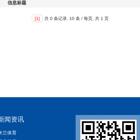
信息标题
[1]
共
0 条记录,
10 条 / 每页, 共
1 页
新闻资讯
米兰体育