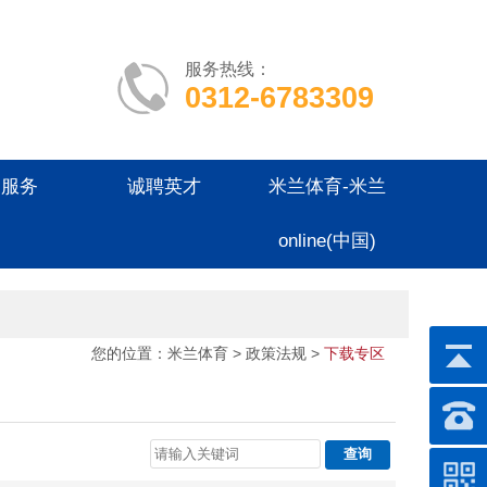
服务热线：
0312-6783309
户服务
诚聘英才
米兰体育-米兰
online(中国)
您的位置：
米兰体育
> 政策法规 >
下载专区