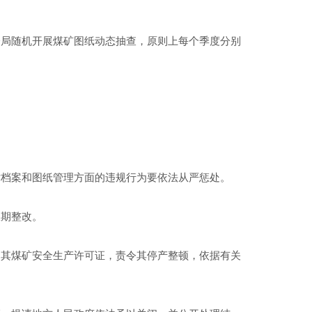
局随机开展煤矿图纸动态抽查，原则上每个季度分别
档案和图纸管理方面的违规行为要依法从严惩处。
期整改。
其煤矿安全生产许可证，责令其停产整顿，依据有关