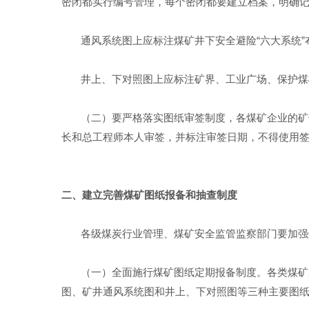
密闭都实行编号管理，每个密闭都要建立档案，明确
通风系统图上应标注煤矿井下安全避险“六大系统”
井上、下对照图上应标注矿界、工业广场、保护煤柱
（二）要严格落实图纸审签制度，各煤矿企业的矿长
长和总工程师本人审签，并标注审签日期，不得使用
二、建立完善煤矿图纸报备和抽查制度
各级煤炭行业管理、煤矿安全监管监察部门要加强煤
（一）全面施行煤矿图纸定期报备制度。各类煤矿应
图、矿井通风系统图和井上、下对照图等三种主要图