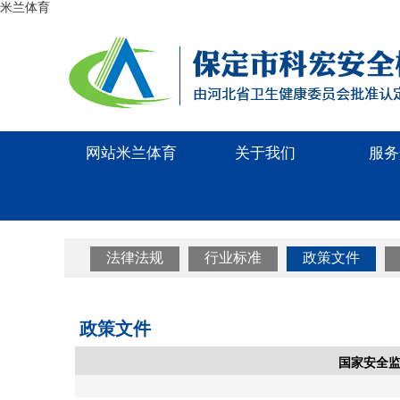
米兰体育
网站米兰体育
关于我们
服务
法律法规
行业标准
政策文件
政策文件
国家安全监