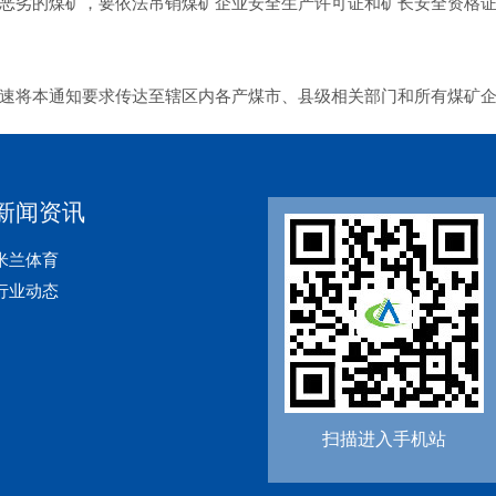
劣的煤矿，要依法吊销煤矿企业安全生产许可证和矿长安全资格证
将本通知要求传达至辖区内各产煤市、县级相关部门和所有煤矿企
新闻资讯
米兰体育
行业动态
扫描进入手机站