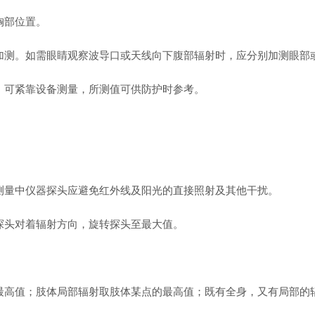
胸部位置。
以加测。如需眼睛观察波导口或天线向下腹部辐射时，应分别加测眼部
时，可紧靠设备测量，所测值可供防护时参考。
，测量中仪器探头应避免红外线及阳光的直接照射及其他干扰。
将探头对着辐射方向，旋转探头至最大值。
的最高值；肢体局部辐射取肢体某点的最高值；既有全身，又有局部的