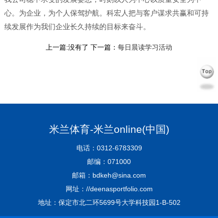
心。为企业，为个人保驾护航。科宏人把与客户谋求共赢和可持
续发展作为我们企业长久持续的目标来奋斗。
上一篇:没有了 下一篇：
每日晨读学习活动
米兰体育-米兰online(中国)
电话：0312-6783309
邮编：071000
邮箱：bdkeh@sina.com
网址：//deenasportfolio.com
地址：保定市北二环5699号大学科技园1-B-502