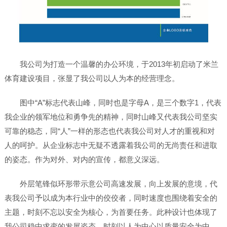
我公司为打造一个温馨的办公环境，于2013年初启动了米兰
体育建设项目，张显了我公司以人为本的经营理念。
图中“A”标志代表山峰，同时也是字母A，是三个数字1，代表
我企业的领军地位和勇争先的精神，同时山峰又代表我公司坚实
可靠的稳态，同“人”一样的形态也代表我公司对人才的重视和对
人的呵护。从企业标志中无疑不透露着我公司的无尚责任和进取
的姿态。作为对外、对内的宣传，都意义深远。
外层笔锋似环形带示意公司高速发展，向上发展的意境，代
表我公司予以成为本行业中的佼佼者，同时速度也围绕着安全的
主题，时刻不忘以安全为核心，为首要任务。此种设计也体现了
我公司稳中求变的发展姿态，时刻以人为中心以质量安全为中