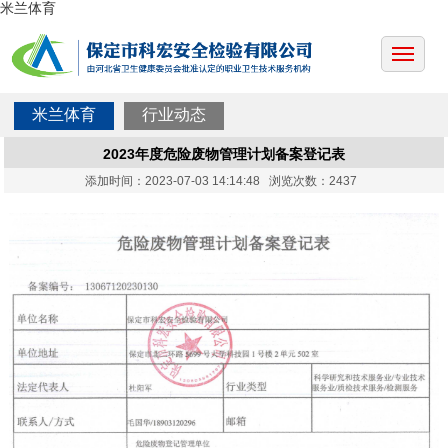
米兰体育
米兰体育
行业动态
2023年度危险废物管理计划备案登记表
添加时间：2023-07-03 14:14:48 浏览次数：2437