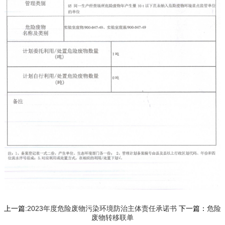
上一篇:
2023年度危险废物污染环境防治主体责任承诺书
下一篇：
危险
废物转移联单