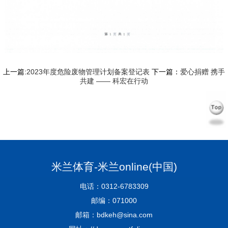
上一篇:
2023年度危险废物管理计划备案登记表
下一篇：
爱心捐赠 携手
共建 —— 科宏在行动
米兰体育-米兰online(中国)
电话：0312-6783309
邮编：071000
邮箱：bdkeh@sina.com