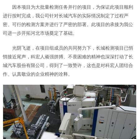
因本项目为大批量检测任务并行的项目，为保证此项目顺利
进行按时完成，我公司针对长城汽车的实际情况制定了过程严
密、可行的检测方案并进行了严密的部署。此项目的承接为我公
司进一步开拓河北市场奠定了基础。
光阴飞逝，在项目组成员的共同努力下，长城检测项目已悄
悄接近尾声，科宏人顽强拼搏、不畏困难的精神也深深打动了长
城汽车股份有限公司，得到了一致赞许，这也是对科宏人团结合
作、认真敬业的企业精神的诠释。