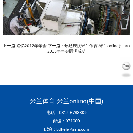
上一篇:
追忆2012年年会
下一篇：
热烈庆祝米兰体育-米兰online(中国)
2013年年会圆满成功
米兰体育-米兰online(中国)
电话：0312-6783309
邮编：071000
邮箱：bdkeh@sina.com