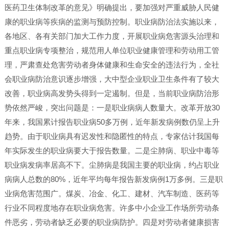
医药卫生体制改革的意见》明确提出，要加强对严重威胁人民健
康的职业病等疾病的监测与预防控制。职业病防治法实施以来，
各地区、各有关部门加大工作力度，开展职业病危害源头治理和
重点职业病专项整治，规范用人单位职业健康管理和劳动用工管
理，严肃查处危害劳动者身体健康和生命安全的违法行为，全社
会职业病防治意识逐步增强，大中型企业职业卫生条件有了较大
改善，职业病高发势头得到一定遏制。但是，当前职业病防治形
势依然严峻，突出问题是：一是职业病病人数量大。改革开放30
年来，我国累计报告职业病50多万例，近年新发病例数仍呈上升
趋势。由于职业病具有迟发性和隐匿性的特点，专家估计我国每
年实际发生的职业病要大于报告数量。二是尘肺病、职业中毒等
职业病发病率居高不下。尘肺病是我国主要的职业病，约占职业
病病人总数的80%，近年平均每年报告新发病例1万多例。三是职
业病危害范围广。煤炭、冶金、化工、建材、汽车制造、医药等
行业不同程度地存在职业病危害。许多中小企业工作场所劳动条
件恶劣，劳动者缺乏必要的职业病防护。四是对劳动者健康损害