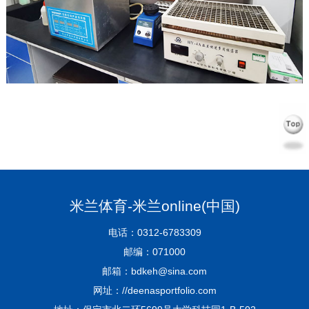
米兰体育-米兰online(中国)
电话：0312-6783309
邮编：071000
邮箱：bdkeh@sina.com
网址：//deenasportfolio.com